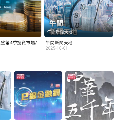
午間新聞天地
財
滙豐范卓雲展望第4季投資市場/陳俊文：美國政府停擺料成為美股調整藉口
午間新聞天地
10
2025-10-01
2025