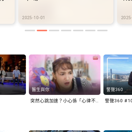
港鐵商場約增設300個電動
港
車充電站
車
2025-10-02
2025
醫生與你
警聲360
突然心跳加速？小心係「心律不正」～
警聲360 #1