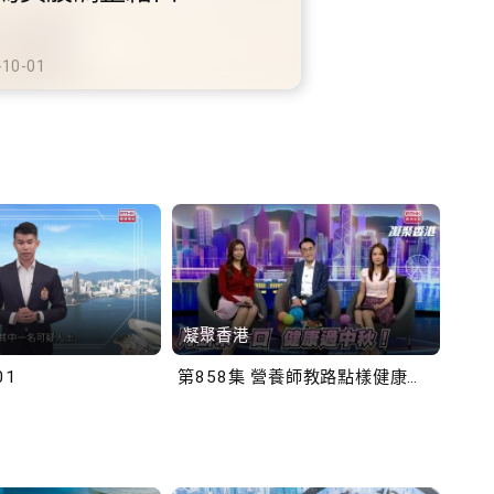
鐵商場約增設300個電動
充電站
-10-02
凝聚香港
Bob
01
第858集 營養師教路點樣健康過中秋！
第一