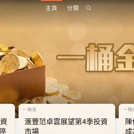
主頁
分類
千禧年代
千禧
中
10.2.2 2028年底前當局提
1
到
供額外3000支高速充電樁
供