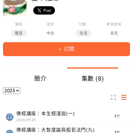
類型
語言
分類
節目狀態
聲音
中文
生活
未完
訂閱
簡介
集數 (8)
佛經講座：本生經淺說(一)
31分鐘
2025-09-29
佛經講座：大智度論與般若法門(九)
35分鐘