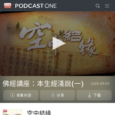
0
seconds
佛經講座：本生經淺說(一)
2025-09-29
of
0
seconds
本集內容
分享
下載
空中結緣