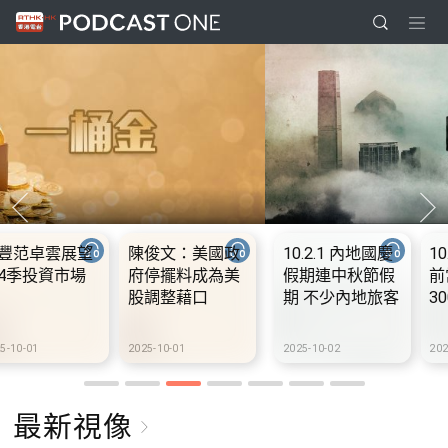
10.2.1 內地國慶
10.2.2 2028年底
10.2.3 2028年底
假期連中秋節假
前當局提供額外
前當局提供額外
期 不少內地旅客
3000支高速充電
3000支高速充電
到港旅遊
樁 港鐵商場約增
樁 港鐵商場約增
設300個電動車
設300個電動車
2025-10-02
2025-10-02
2025-10-02
充電站
充電站
最新視像