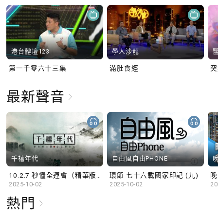
港台體壇123
學人沙龍
第一千零六十三集
滿肚食經
最新聲音
千禧年代
自由風自由PHONE
10.2.7 秒懂全運會（精華版）
環節 七十六載國家印記 (九)
晚
2025-10-02
2025-10-02
20
熱門