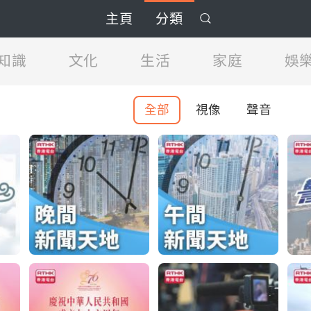
主頁
分類
知識
文化
生活
家庭
娛
全部
視像
聲音