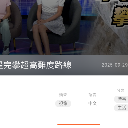
新星完攀超高難度路線
2025-09-29
分類
類型
語言
時事
視像
中文
生活