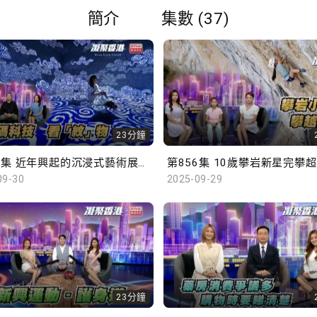
簡介
集數 (37)
23分鐘
第857集 近年興起的沉浸式藝術展覽，如何令市民更深入了解文化藝術？
09-30
2025-09-29
23分鐘