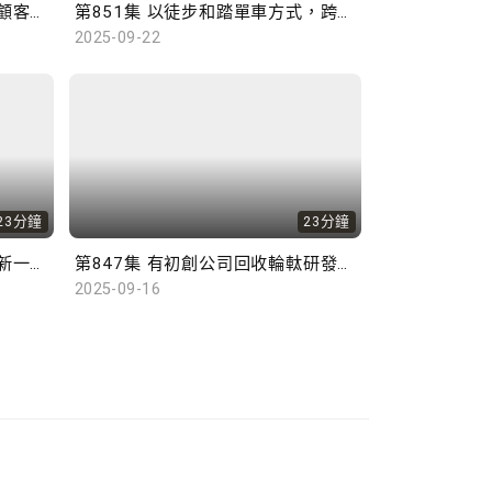
第852集 藥房購物糾紛不斷，顧客應當消費精明！
第851集 以徒步和踏單車方式，跨越2,000公里前往西藏！
2025-09-22
23分鐘
23分鐘
第848集 行政長官李家超發表新一份施政報告，學者有何見解？
第847集 有初創公司回收輪軚研發驅蟲工具，配合AI追縱技術，成效顯著。
2025-09-16