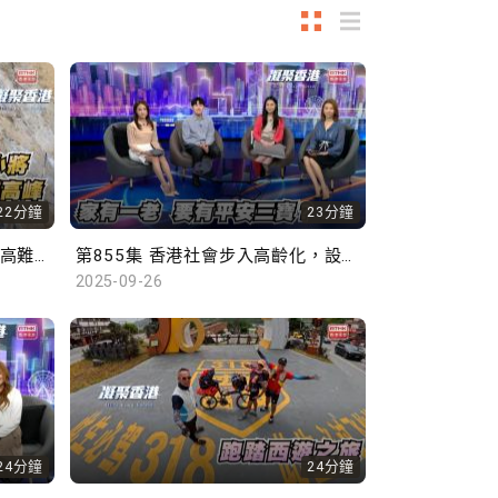
22分鐘
23分鐘
第856集 10歲攀岩新星完攀超高難度路線
第855集 香港社會步入高齡化，設立平安三寶中央儲存庫是否必要？
2025-09-26
24分鐘
24分鐘