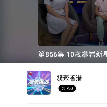
0
seconds
第856集 10歲攀岩
of
22
minutes,
32
seconds
Volume
90%
凝聚香港