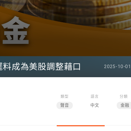
擺料成為美股調整藉口
2025-10-01
類型
語言
分類
聲音
中文
金融