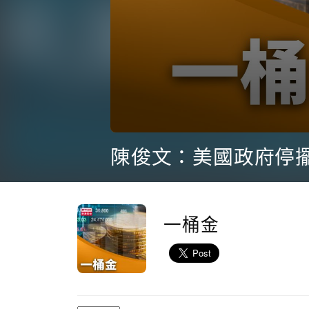
0
seconds
陳俊文：美國政府停
of
21
minutes,
54
seconds
Volume
90%
一桶金