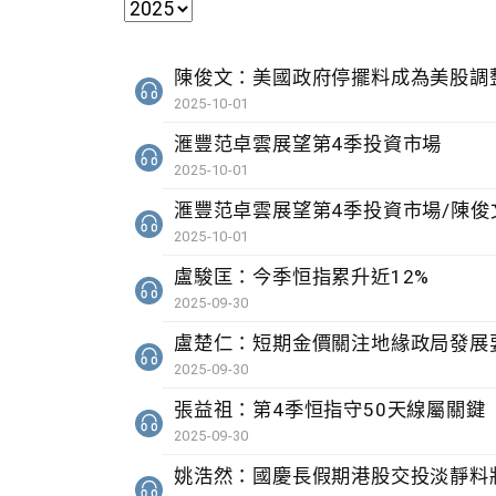
陳俊文：美國政府停擺料成為美股調
2025-10-01
滙豐范卓雲展望第4季投資市場
2025-10-01
滙豐范卓雲展望第4季投資市場/陳
2025-10-01
盧駿匡：今季恒指累升近12%
2025-09-30
盧楚仁：短期金價關注地緣政局發展
2025-09-30
張益祖：第4季恒指守50天線屬關鍵
2025-09-30
姚浩然：國慶長假期港股交投淡靜料