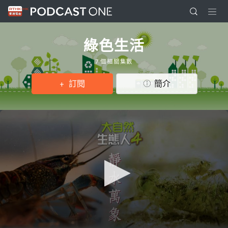
綠色生活
7 個相關集數
訂閱
簡介