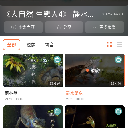
0
seconds
《大自然 生態人4》 靜水萬象
2025-08-30
of
0
seconds
本集內容
分享
更多集數
全部
視像
聲音
播放中
23分鐘
23分鐘
蘭林獸
靜水萬象
2025-09-06
2025-08-30