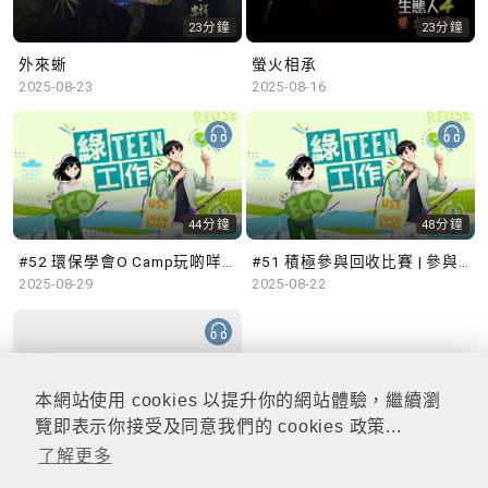
23分鐘
23分鐘
外來蜥
螢火相承
2025-08-23
2025-08-16
44分鐘
48分鐘
#52 環保學會O Camp玩啲咩？ | 參與學生: Sammi、Cardi、Charles (香港科技大學 環境管理及科技學生聯會)
#51 積極參與回收比賽 | 參與學生: 巫巫、Vincy、Thomas (樂善堂顧超文中學) (「SGREEN 校際回收比賽」最積極參與學校獎 中學組銀獎得主)
2025-08-29
2025-08-22
本網站使用 cookies 以提升你的網站體驗，繼續瀏
47分鐘
覽即表示你接受及同意我們的 cookies 政策...
了解更多
#50 全國生態日：零碳挑戰、中大生態月2025 | 參與學生: 橙汁、Cristy、Mannix、Ruby (中大賽馬會氣候變化博物館 博物館大使)
2025-08-15