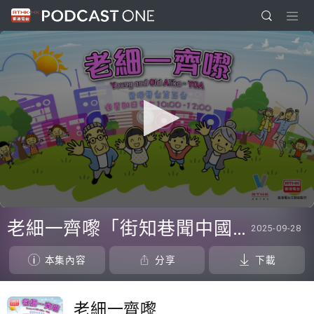
0
seconds
老細一齊嚟「街知巷聞中國人」#108 創科園路
2025-09-28
of
0
seconds
本集內容
分享
下載
老細一齊嚟