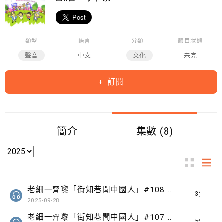
類型
語言
分類
節目狀態
聲音
中文
文化
未完
訂閱
簡介
集數 (8)
老細一齊嚟「街知巷聞中國人」#108 創科園路
3分鐘
2025-09-28
老細一齊嚟「街知巷聞中國人」#107 稔灣路
5分鐘