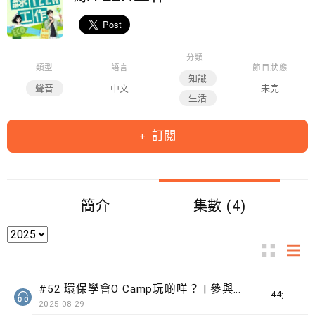
分類
類型
語言
節目狀態
知識
聲音
中文
未完
生活
訂閱
簡介
集數 (4)
#52 環保學會O Camp玩啲咩？ | 參與學生: Sammi、Cardi、Charles (香港科技大學 環境管理及科技學生聯會)
44分鐘
2025-08-29