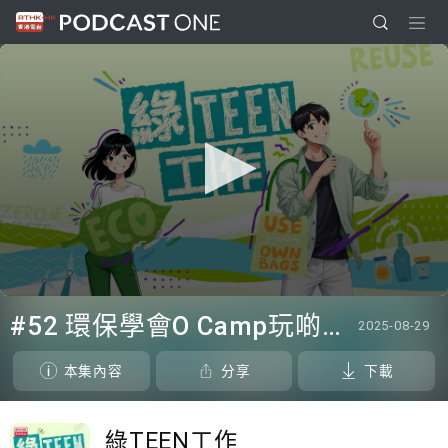
0
seconds
#52 環保學會O Camp玩啲咩？ | 參與學生: Sammi、Cardi、Charles (香港科技大學 環境管理及科技學生聯會)
2025-08-29
of
0
seconds
本集內容
分享
下載
綠TEEN工作