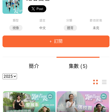
類型
語言
分類
節目狀態
視像
中文
體育
未完
訂閱
簡介
集數 (5)