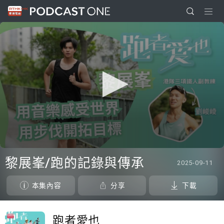
0
seconds
黎展峯/跑的記錄與傳承
2025-09-11
of
23
minutes,
本集內容
分享
下載
6
seconds
跑者愛也