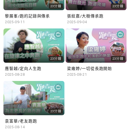
23分鐘
23分鐘
黎展峯/跑的記錄與傳承
張紋嘉/大樹傳承跑
2025-09-11
2025-09-04
23分鐘
23分鐘
應智越/定向人生跑
梁雍婷/一切從長跑開始
2025-08-28
2025-08-21
23分鐘
袁富華/老友跑跑
2025-08-14