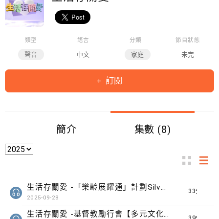
類型
語言
分類
節目狀態
聲音
中文
家庭
未完
訂閱
簡介
集數 (8)
生活存關愛 -「樂齡展耀通」計劃Silver Connect
33分鐘
2025-09-28
生活存關愛 -基督教勵行會【多元文化匯館】計劃
39分鐘