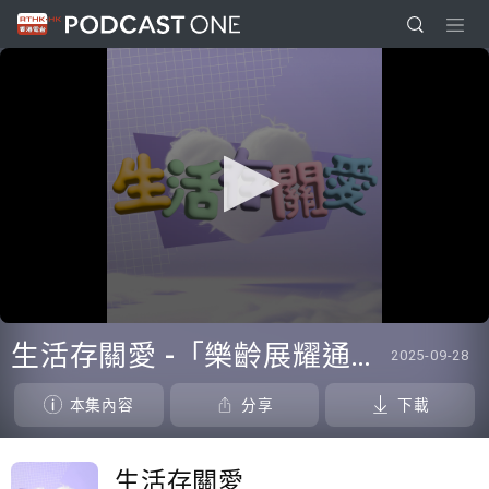
0
seconds
生活存關愛 -「樂齡展耀通」計劃Silver Connect
2025-09-28
of
33
minutes,
本集內容
分享
下載
38
seconds
生活存關愛