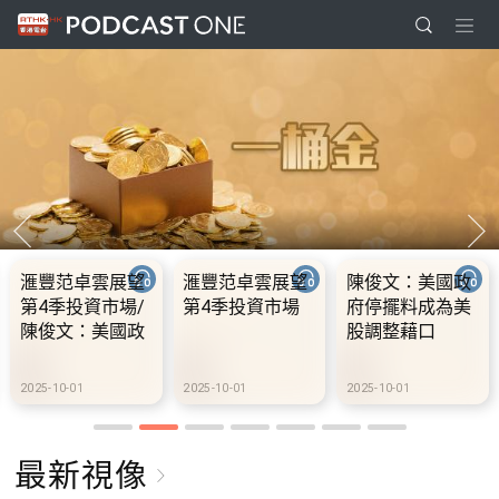
陳俊文：美國政
10.2.1 內地國慶
10.2.2 2028年底
府停擺料成為美
假期連中秋節假
前當局提供額外
股調整藉口
期 不少內地旅客
3000支高速充電
到港旅遊
樁 港鐵商場約增
設300個電動車
2025-10-01
2025-10-02
2025-10-02
充電站
最新視像