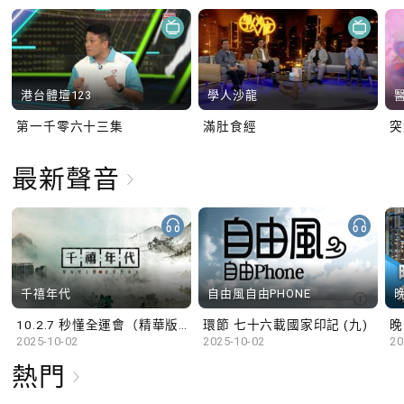
港台體壇123
學人沙龍
第一千零六十三集
滿肚食經
最新聲音
千禧年代
自由風自由PHONE
10.2.7 秒懂全運會（精華版）
環節 七十六載國家印記 (九)
晚
2025-10-02
2025-10-02
20
熱門