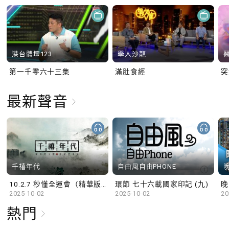
港台體壇123
學人沙龍
第一千零六十三集
滿肚食經
最新聲音
千禧年代
自由風自由PHONE
10.2.7 秒懂全運會（精華版）
環節 七十六載國家印記 (九)
晚
2025-10-02
2025-10-02
20
熱門