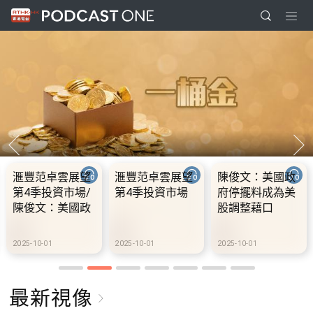
豐范卓雲展望
滙豐范卓雲展望
陳俊文：美國政
10
4季投資市場/
第4季投資市場
府停擺料成為美
假
俊文：美國政
股調整藉口
期
停擺料成為美
到
調整藉口
-10-01
2025-10-01
2025-10-01
2025
最新視像