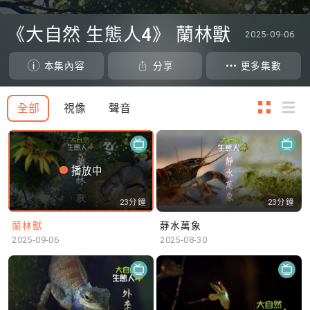
0
seconds
《大自然 生態人4》 蘭林獸
2025-09-06
of
0
seconds
本集內容
分享
更多集數
全部
視像
聲音
播放中
23分鐘
23分鐘
蘭林獸
靜水萬象
2025-09-06
2025-08-30