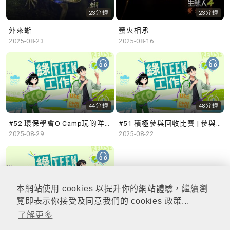
23分鐘
23分鐘
外來蜥
螢火相承
2025-08-23
2025-08-16
44分鐘
48分鐘
#52 環保學會O Camp玩啲咩？ | 參與學生: Sammi、Cardi、Charles (香港科技大學 環境管理及科技學生聯會)
#51 積極參與回收比賽 | 參與學生: 巫巫、Vincy、Thomas (樂善堂顧超文中學) (「SGREEN 校際回收比賽」最積極參與學校獎 中學組銀獎得主)
2025-08-29
2025-08-22
本網站使用 cookies 以提升你的網站體驗，繼續瀏
47分鐘
覽即表示你接受及同意我們的 cookies 政策...
了解更多
#50 全國生態日：零碳挑戰、中大生態月2025 | 參與學生: 橙汁、Cristy、Mannix、Ruby (中大賽馬會氣候變化博物館 博物館大使)
2025-08-15