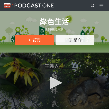
綠色生活
7 個相關集數
訂閱
簡介