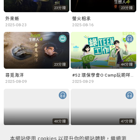
23分鐘
23分鐘
外來蜥
螢火相承
2025-08-23
2025-08-16
23分鐘
44分鐘
尋覓海洋
#52 環保學會O Camp玩啲咩？ | 參與學生: Sammi、Cardi、Charles (香港科技大學 環境管理及科技學生聯會)
2025-08-09
2025-08-29
48分鐘
47分鐘
#51 積極參與回收比賽 | 參與學生: 巫巫、Vincy、Thomas (樂善堂顧超文中學) (「SGREEN 校際回收比賽」最積極參與學校獎 中學組銀獎得主)
#50 全國生態日：零碳挑戰、中大生態月2025 | 參與學生: 橙汁、Cristy、Mannix、Ruby (中大賽馬會氣候變化博物館 博物館大使)
2025-08-22
2025-08-15
本網站使用 cookies 以提升你的網站體驗，繼續瀏