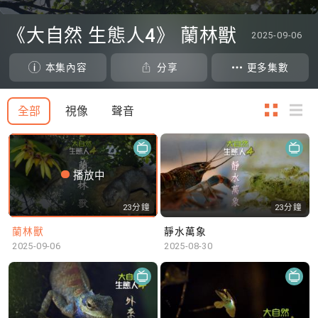
0
seconds
《大自然 生態人4》 蘭林獸
2025-09-06
of
0
seconds
本集內容
分享
更多集數
全部
視像
聲音
播放中
23分鐘
23分鐘
蘭林獸
靜水萬象
2025-09-06
2025-08-30