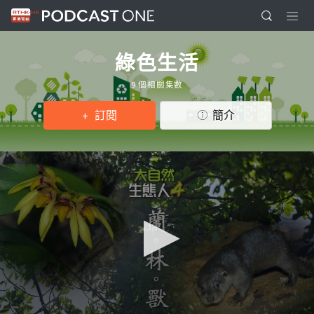
綠色生活
9 個相關集數
訂閱
簡介