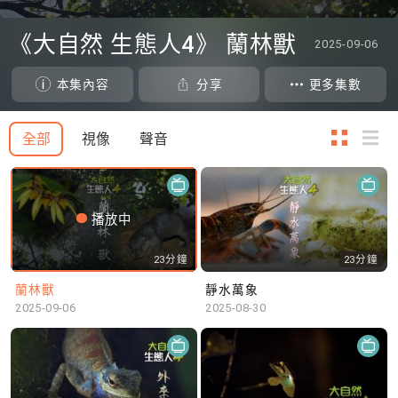
0
seconds
《大自然 生態人4》 蘭林獸
2025-09-06
of
0
seconds
本集內容
分享
更多集數
全部
視像
聲音
播放中
23分鐘
23分鐘
蘭林獸
靜水萬象
2025-09-06
2025-08-30