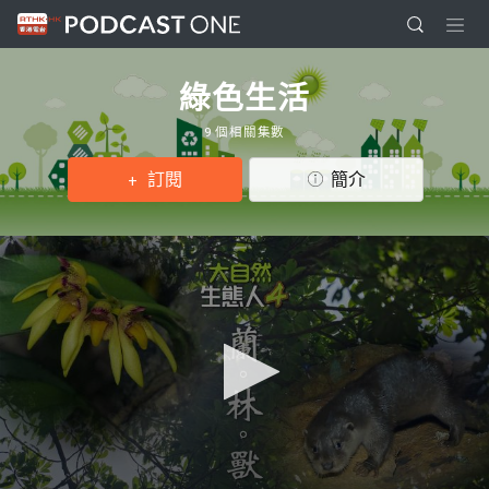
綠色生活
9 個相關集數
訂閱
簡介