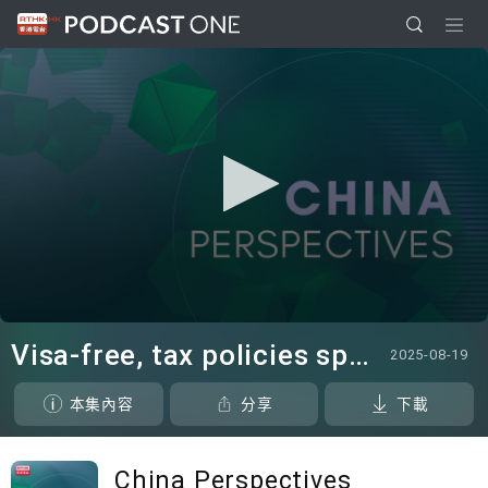
0
seconds
Visa-free, tax policies spark inbound tourism boom
2025-08-19
of
6
minutes,
本集內容
分享
下載
23
seconds
China Perspectives