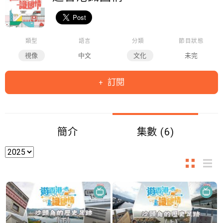
類型
語言
分類
節目狀態
視像
中文
文化
未完
訂閱
簡介
集數 (6)