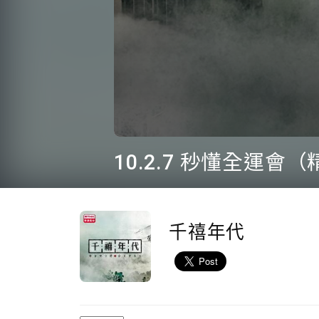
0
seconds
10.2.7 秒懂全運會
of
1
minute,
15
seconds
Volume
90%
千禧年代