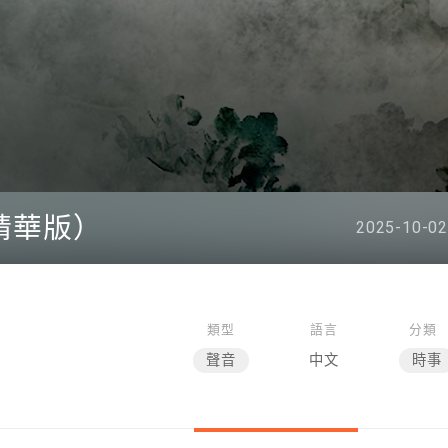
（精華版）
2025-10-02
類型
語言
分類
聲音
中文
時事