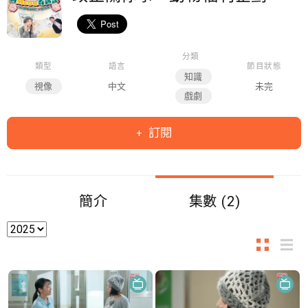
分類
類型
語言
節目狀態
知識
視像
中文
未完
戲劇
訂閱
簡介
集數 (2)