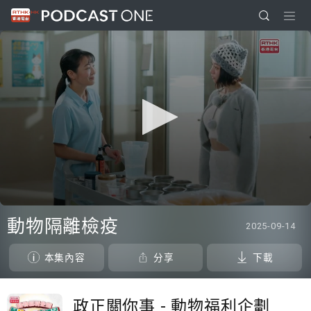
0
seconds
動物隔離檢疫
2025-09-14
of
0
seconds
本集內容
分享
下載
政正關你事 - 動物福利企劃