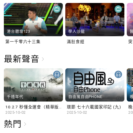
港台體壇123
學人沙龍
第一千零六十三集
滿肚食經
最新聲音
千禧年代
自由風自由PHONE
10.2.7 秒懂全運會（精華版）
環節 七十六載國家印記 (九)
晚
2025-10-02
2025-10-02
20
熱門