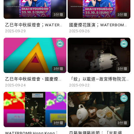
3分鐘
3分鐘
乙巳年中秋綵燈會；WATERBOMB Hong Kong
國慶煙花匯演；WATERBOMB Hong Kong
2025-09-29
2025-09-26
3分鐘
3分鐘
乙巳年中秋綵燈會、國慶煙花匯演
「紋」以載道—故宮博物院沉浸式數字體驗展 ; 「莫臥兒王朝瑰寶」展覽
2025-09-24
2025-09-22
3分鐘
3分鐘
WATERBOMB Hong Kong；「紋」以載道—故宮博物院沉浸式數字體驗展
亞藝無疆藝術節；「光影邊緣─香港電影的臥底世界」