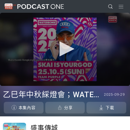
0
seconds
乙巳年中秋綵燈會；WATERBOMB Hong Kong
2025-09-29
of
3
minutes,
本集內容
分享
下載
6
seconds
盛事傳城