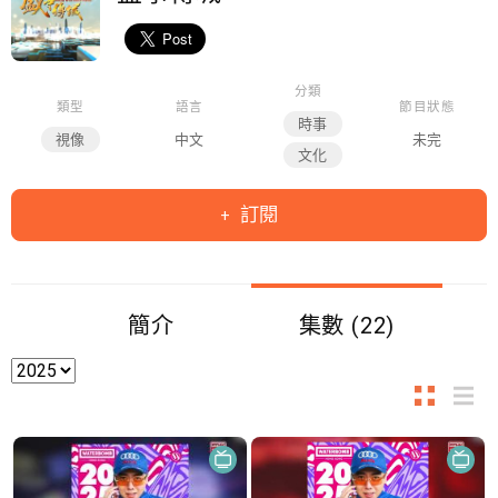
分類
類型
語言
節目狀態
時事
視像
中文
未完
文化
訂閱
簡介
集數 (22)