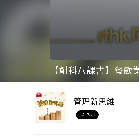
0
seconds
【創科八課書】餐飲
of
1
hour,
20
minutes,
36
管理新思維
seconds
Volume
90%