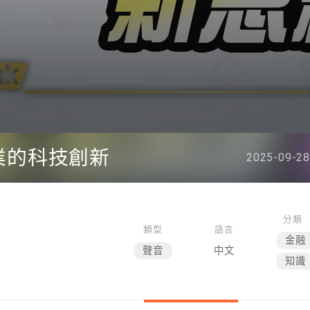
業的科技創新
2025-09-28
分類
類型
語言
金融
聲音
中文
知識