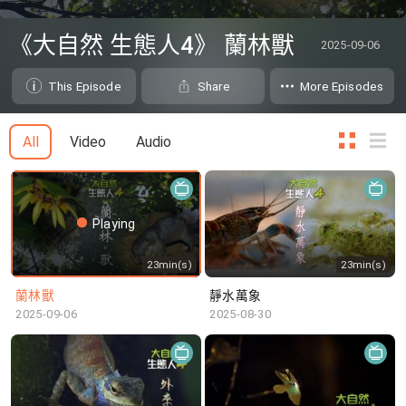
0
seconds
《大自然 生態人4》 蘭林獸
2025-09-06
of
0
seconds
This Episode
Share
More Episodes
All
Video
Audio
Playing
23min(s)
23min(s)
蘭林獸
靜水萬象
2025-09-06
2025-08-30