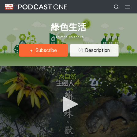
綠色生活
9 related episodes
Subscribe
Description