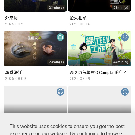
23min(s)
23min(s)
外來蜥
螢火相承
2025-08-23
2025-08-16
23min(s)
44min(s)
尋覓海洋
#52 環保學會O Camp玩啲咩？ | 參與學生: Sammi、Cardi、Charles (香港科技大學 環境管理及科技學生聯會)
2025-08-09
2025-08-29
48min(s)
47min(s)
This website uses cookies to ensure you get the best
#51 積極參與回收比賽 | 參與學生: 巫巫、Vincy、Thomas (樂善堂顧超文中學) (「SGREEN 校際回收比賽」最積極參與學校獎 中學組銀獎得主)
#50 全國生態日：零碳挑戰、中大生態月2025 | 參與學生: 橙汁、Cristy、Mannix、Ruby (中大賽馬會氣候變化博物館 博物館大使)
2025-08-22
2025-08-15
experience on our website. By continuing to browse