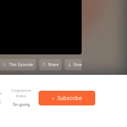
This Episode
Share
Download
Programme
es
Status
Subscribe
On-going