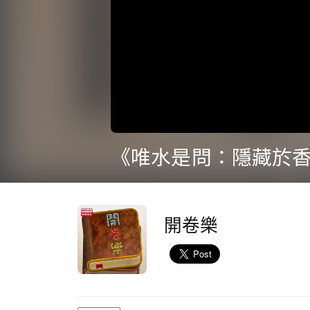
0
seconds
of
21
minutes,
34
seconds
Volume
90%
開卷樂