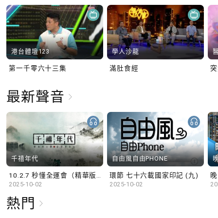
港台體壇123
學人沙龍
第一千零六十三集
滿肚食經
最新聲音
千禧年代
自由風自由PHONE
10.2.7 秒懂全運會（精華版）
環節 七十六載國家印記 (九)
晚
2025-10-02
2025-10-02
20
熱門