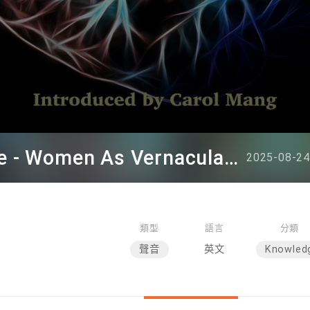
Professor Joan Judge - Women As Vernacular Knowers In China’s Long Republic (1894-1954): What We Can
2025-08-24
類型
語言
分類
聲音
英文
Knowled