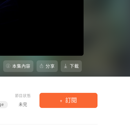
本集內容
分享
下載
節目狀態
訂閱
ge
未完