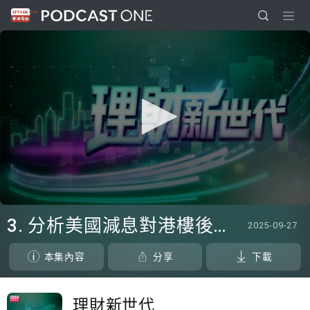
0
seconds
3. 分析美國減息對港樓後市影響
2025-09-27
of
0
seconds
本集內容
分享
下載
理財新世代