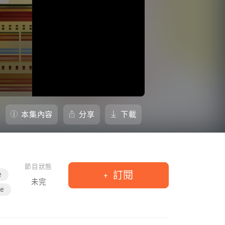
本集內容
分享
下載
節目狀態
訂閱
e
未完
le