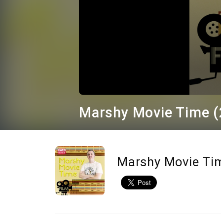
0
seconds
Marshy Movie Time (
of
34
minutes,
26
seconds
Volume
90%
Marshy Movie Ti