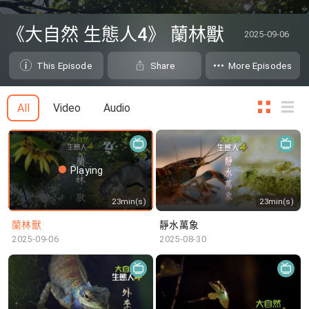
0
seconds
《大自然 生態人4》 蘭林獸
2025-09-06
of
0
seconds
This Episode
Share
More Episodes
All
Video
Audio
Playing
23min(s)
23min(s)
蘭林獸
靜水萬象
2025-09-06
2025-08-30