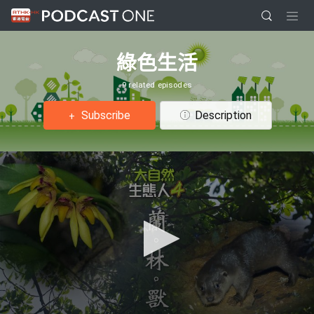
綠色生活
9 related episodes
Subscribe
Description