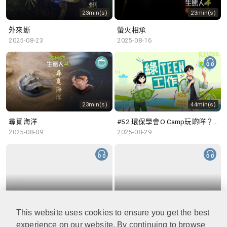
23min(s)
23min(s)
外來蜥
螢火相承
2025-08-23
2025-08-16
23min(s)
44min(s)
尋覓海洋
#52 環保學會O Camp玩啲咩？ | 參與學生: Sammi、Cardi、Charles (香港科技大學 環境管理及科技學生聯會)
2025-08-09
2025-08-29
48min(s)
47min(s)
This website uses cookies to ensure you get the best
#51 積極參與回收比賽 | 參與學生: 巫巫、Vincy、Thomas (樂善堂顧超文中學) (「SGREEN 校際回收比賽」最積極參與學校獎 中學組銀獎得主)
#50 全國生態日：零碳挑戰、中大生態月2025 | 參與學生: 橙汁、Cristy、Mannix、Ruby (中大賽馬會氣候變化博物館 博物館大使)
2025-08-22
2025-08-15
experience on our website. By continuing to browse