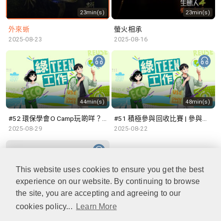
23min(s)
23min(s)
外來蜥
螢火相承
2025-08-23
2025-08-16
44min(s)
48min(s)
#52 環保學會O Camp玩啲咩？ | 參與學生: Sammi、Cardi、Charles (香港科技大學 環境管理及科技學生聯會)
#51 積極參與回收比賽 | 參與學生: 巫巫、Vincy、Thomas (樂善堂顧超文中學) (「SGREEN 校際回收比賽」最積極參與學校獎 中學組銀獎得主)
2025-08-29
2025-08-22
This website uses cookies to ensure you get the best
experience on our website. By continuing to browse
47min(s)
the site, you are accepting and agreeing to our
cookies policy...
Learn More
#50 全國生態日：零碳挑戰、中大生態月2025 | 參與學生: 橙汁、Cristy、Mannix、Ruby (中大賽馬會氣候變化博物館 博物館大使)
2025-08-15