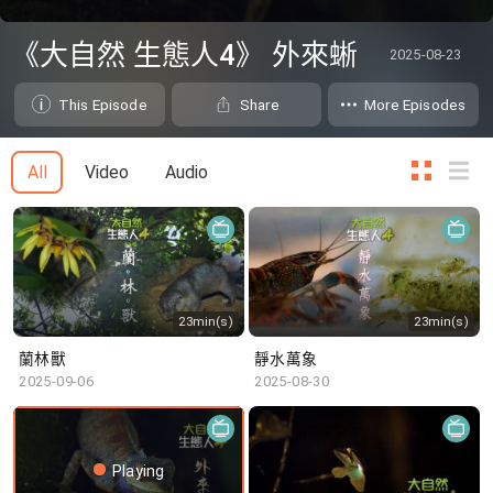
0
seconds
《大自然 生態人4》 外來蜥
2025-08-23
of
0
seconds
This Episode
Share
More Episodes
All
Video
Audio
23min(s)
23min(s)
蘭林獸
靜水萬象
2025-09-06
2025-08-30
Playing