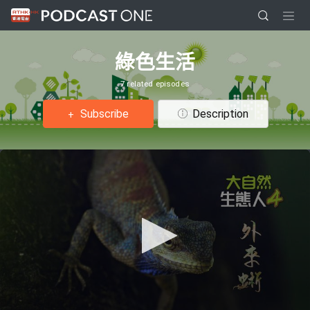
綠色生活
7 related episodes
Subscribe
Description