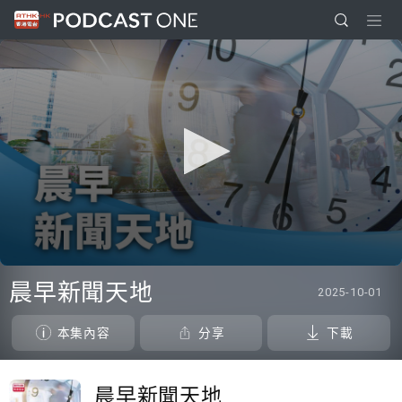
0
seconds
晨早新聞天地
2025-10-01
of
1
hour,
本集內容
分享
下載
30
minutes,
0
晨早新聞天地