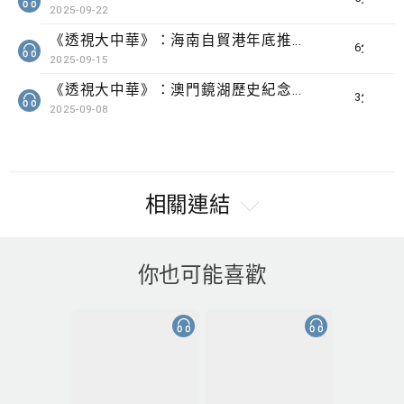
2025-09-22
《透視大中華》：海南自貿港年底推多項零關稅政策 瓊港企業互見合作商機
6分鐘
2025-09-15
《透視大中華》：澳門鏡湖歷史紀念館成國家級抗戰紀念設施 管理人指任重道遠
3分鐘
2025-09-08
相關連結
你也可能喜歡