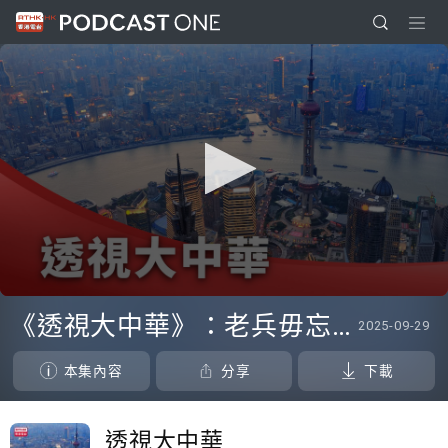
0
seconds
《透視大中華》：老兵毋忘抗日艱苦 冀青年人傳承不屈精神愛國愛港
2025-09-29
of
0
seconds
本集內容
分享
下載
透視大中華