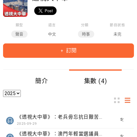
類型
語言
分類
節目狀態
聲音
中文
時事
未完
訂閱
簡介
集數 (4)
《透視大中華》：老兵毋忘抗日艱苦 冀青年人傳承不屈精神愛國愛港
5分鐘
2025-09-29
《透視大中華》：澳門年輕當選議員稱會謙卑向前輩學習
5分鐘