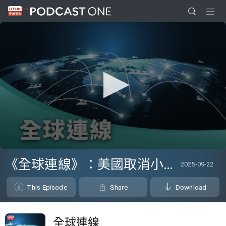
0
seconds
《全球連線》：美國取消小額包裹免關稅措施 令民眾減少網購海外貨品
2025-09-22
of
0
seconds
This Episode
Share
Download
全球連線