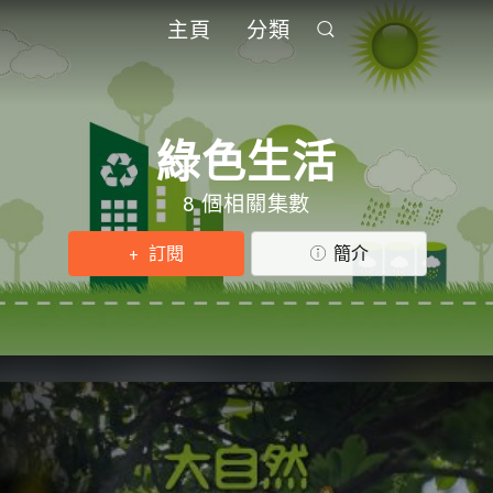
主頁
分類
綠色生活
8 個相關集數
訂閱
簡介