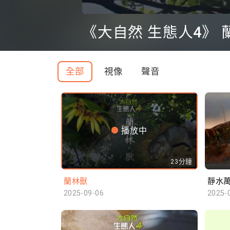
0
seconds
《大自然 生態人4》 
of
0
seconds
Volume
90%
全部
視像
聲音
播放中
23分鐘
蘭林獸
靜水
2025-09-06
2025-