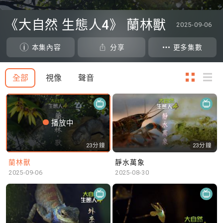
0
seconds
《大自然 生態人4》 蘭林獸
2025-09-06
of
0
seconds
本集內容
分享
更多集數
全部
視像
聲音
播放中
23分鐘
23分鐘
蘭林獸
靜水萬象
2025-09-06
2025-08-30