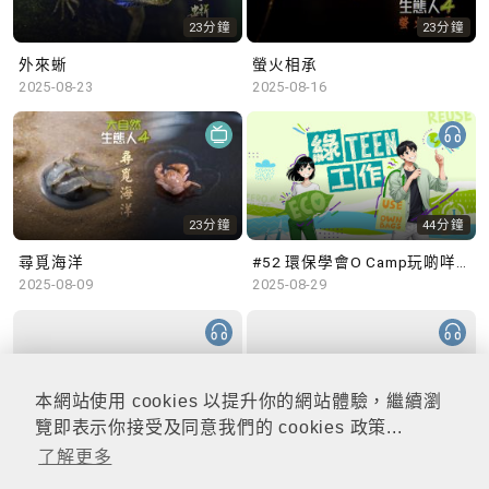
23分鐘
23分鐘
外來蜥
螢火相承
2025-08-23
2025-08-16
23分鐘
44分鐘
尋覓海洋
#52 環保學會O Camp玩啲咩？ | 參與學生: Sammi、Cardi、Charles (香港科技大學 環境管理及科技學生聯會)
2025-08-09
2025-08-29
本網站使用 cookies 以提升你的網站體驗，繼續瀏
48分鐘
47分鐘
覽即表示你接受及同意我們的 cookies 政策...
了解更多
#51 積極參與回收比賽 | 參與學生: 巫巫、Vincy、Thomas (樂善堂顧超文中學) (「SGREEN 校際回收比賽」最積極參與學校獎 中學組銀獎得主)
#50 全國生態日：零碳挑戰、中大生態月2025 | 參與學生: 橙汁、Cristy、Mannix、Ruby (中大賽馬會氣候變化博物館 博物館大使)
2025-08-22
2025-08-15