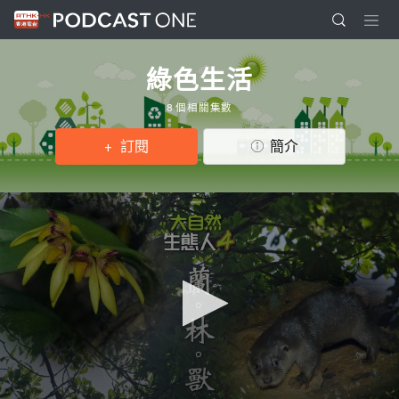
綠色生活
8 個相關集數
訂閱
簡介