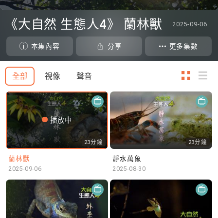
0
seconds
《大自然 生態人4》 蘭林獸
2025-09-06
of
0
seconds
本集內容
分享
更多集數
全部
視像
聲音
播放中
23分鐘
23分鐘
蘭林獸
靜水萬象
2025-09-06
2025-08-30