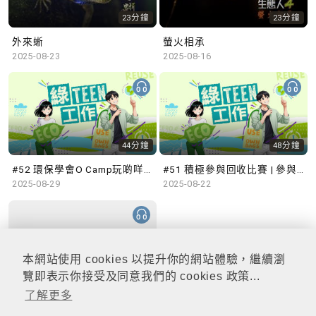
23分鐘
23分鐘
外來蜥
螢火相承
2025-08-23
2025-08-16
44分鐘
48分鐘
#52 環保學會O Camp玩啲咩？ | 參與學生: Sammi、Cardi、Charles (香港科技大學 環境管理及科技學生聯會)
#51 積極參與回收比賽 | 參與學生: 巫巫、Vincy、Thomas (樂善堂顧超文中學) (「SGREEN 校際回收比賽」最積極參與學校獎 中學組銀獎得主)
2025-08-29
2025-08-22
本網站使用 cookies 以提升你的網站體驗，繼續瀏
47分鐘
覽即表示你接受及同意我們的 cookies 政策...
了解更多
#50 全國生態日：零碳挑戰、中大生態月2025 | 參與學生: 橙汁、Cristy、Mannix、Ruby (中大賽馬會氣候變化博物館 博物館大使)
2025-08-15