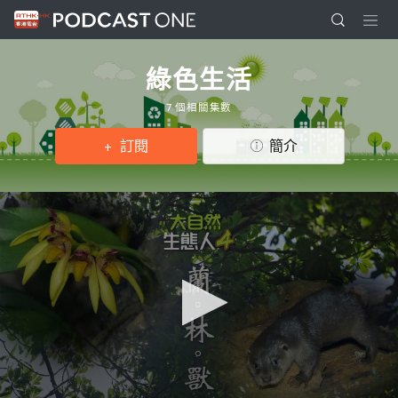
綠色生活
7 個相關集數
訂閱
簡介