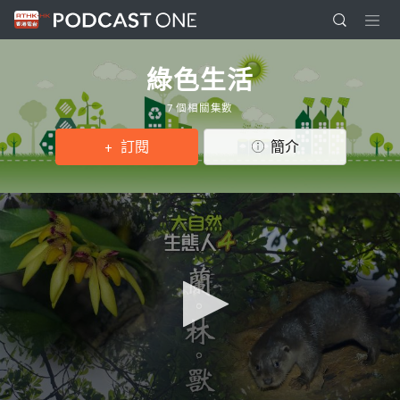
綠色生活
7 個相關集數
訂閱
簡介