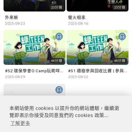
23分鐘
23分鐘
外來蜥
螢火相承
2025-08-23
2025-08-16
44分鐘
48分鐘
#52 環保學會O Camp玩啲咩？ | 參與學生: Sammi、Cardi、Charles (香港科技大學 環境管理及科技學生聯會)
#51 積極參與回收比賽 | 參與學生: 巫巫、Vincy、Thomas (樂善堂顧超文中學) (「SGREEN 校際回收比賽」最積極參與學校獎 中學組銀獎得主)
2025-08-29
2025-08-22
本網站使用 cookies 以提升你的網站體驗，繼續瀏
47分鐘
覽即表示你接受及同意我們的 cookies 政策...
了解更多
#50 全國生態日：零碳挑戰、中大生態月2025 | 參與學生: 橙汁、Cristy、Mannix、Ruby (中大賽馬會氣候變化博物館 博物館大使)
2025-08-15