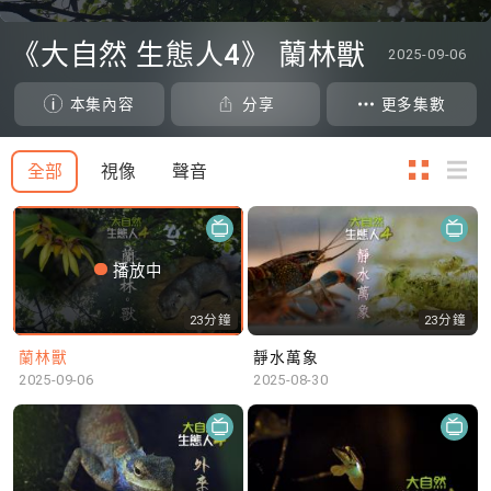
0
seconds
《大自然 生態人4》 蘭林獸
2025-09-06
of
0
seconds
本集內容
分享
更多集數
全部
視像
聲音
播放中
23分鐘
23分鐘
蘭林獸
靜水萬象
2025-09-06
2025-08-30