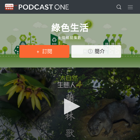
綠色生活
9 個相關集數
訂閱
簡介