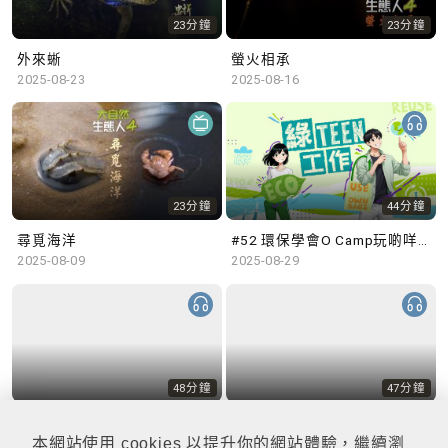
23分鐘
23分鐘
外來蜥
螢火相承
2025-08-23
2025-08-16
23分鐘
44分鐘
尋覓海洋
#52 環保學會O Camp玩啲咩？ | 參與學生: Sammi、Cardi、Charles (香港科技大學 環境管理及科技學生聯會)
2025-08-09
2025-08-29
48分鐘
47分鐘
#51 積極參與回收比賽 | 參與學生: 巫巫、Vincy、Thomas (樂善堂顧超文中學) (「SGREEN 校際回收比賽」最積極參與學校獎 中學組銀獎得主)
#50 全國生態日：零碳挑戰、中大生態月2025 | 參與學生: 橙汁、Cristy、Mannix、Ruby (中大賽馬會氣候變化博物館 博物館大使)
2025-08-22
2025-08-15
本網站使用 cookies 以提升你的網站體驗，繼續瀏