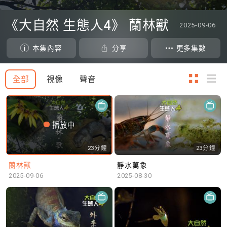
0
seconds
《大自然 生態人4》 蘭林獸
2025-09-06
of
0
seconds
本集內容
分享
更多集數
全部
視像
聲音
播放中
23分鐘
23分鐘
蘭林獸
靜水萬象
2025-09-06
2025-08-30