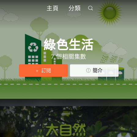
主頁
分類
綠色生活
7 個相關集數
訂閱
簡介