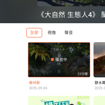
0
seconds
《大自然 生態人4》 
of
0
seconds
Volume
90%
全部
視像
聲音
播放中
23分鐘
蘭林獸
靜水
2025-09-06
2025-