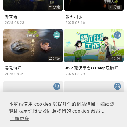
23分鐘
23分鐘
外來蜥
螢火相承
2025-08-23
2025-08-16
23分鐘
44分鐘
尋覓海洋
#52 環保學會O Camp玩啲咩？ | 參與學生: Sammi、Cardi、Charles (香港科技大學 環境管理及科技學生聯會)
2025-08-09
2025-08-29
本網站使用 cookies 以提升你的網站體驗，繼續瀏
48分鐘
47分鐘
覽即表示你接受及同意我們的 cookies 政策...
了解更多
#51 積極參與回收比賽 | 參與學生: 巫巫、Vincy、Thomas (樂善堂顧超文中學) (「SGREEN 校際回收比賽」最積極參與學校獎 中學組銀獎得主)
#50 全國生態日：零碳挑戰、中大生態月2025 | 參與學生: 橙汁、Cristy、Mannix、Ruby (中大賽馬會氣候變化博物館 博物館大使)
2025-08-22
2025-08-15