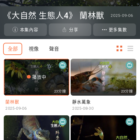
0
seconds
《大自然 生態人4》 蘭林獸
2025-09-06
of
0
seconds
本集內容
分享
更多集數
全部
視像
聲音
播放中
23分鐘
23分鐘
蘭林獸
靜水萬象
2025-09-06
2025-08-30