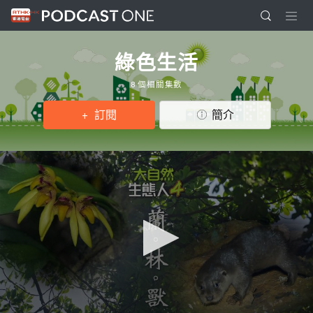
綠色生活
8 個相關集數
訂閱
簡介