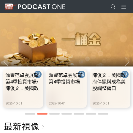
卓雲展望
陳俊文：美國政
10.2.1 內地國慶
10.2.
投資市場
府停擺料成為美
假期連中秋節假
前當局
股調整藉口
期 不少內地旅客
300
到港旅遊
樁 港
設30
01
2025-10-01
2025-10-02
2025-10-
充電站
最新視像