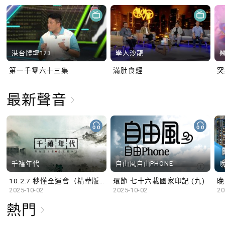
港台體壇123
學人沙龍
第一千零六十三集
滿肚食經
最新聲音
千禧年代
自由風自由PHONE
10.2.7 秒懂全運會（精華版）
環節 七十六載國家印記 (九)
晚
2025-10-02
2025-10-02
20
熱門