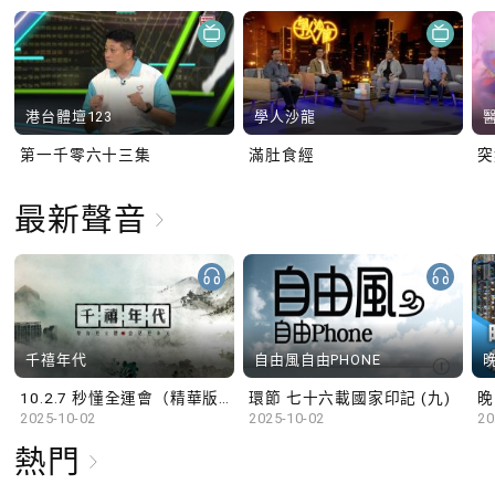
港台體壇123
學人沙龍
第一千零六十三集
滿肚食經
最新聲音
千禧年代
自由風自由PHONE
10.2.7 秒懂全運會（精華版）
環節 七十六載國家印記 (九)
晚
2025-10-02
2025-10-02
20
熱門