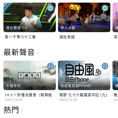
港台體壇123
學人沙龍
第一千零六十三集
滿肚食經
最新聲音
千禧年代
自由風自由PHONE
10.2.7 秒懂全運會（精華版）
環節 七十六載國家印記 (九)
晚
2025-10-02
2025-10-02
20
熱門