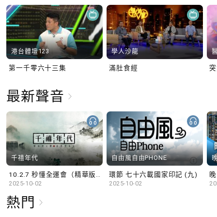
港台體壇123
學人沙龍
第一千零六十三集
滿肚食經
最新聲音
千禧年代
自由風自由PHONE
10.2.7 秒懂全運會（精華版）
環節 七十六載國家印記 (九)
晚
2025-10-02
2025-10-02
20
熱門