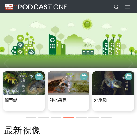
蘭林獸
靜水萬象
外來蜥
最新視像