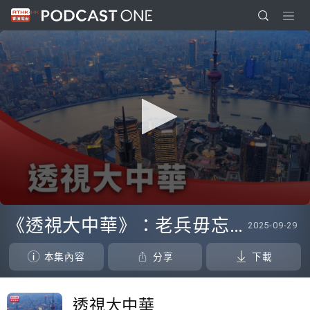
0
seconds
《透視大中華》：老兵毋忘抗日艱苦 冀青年人傳承不屈精神愛國愛港
2025-09-29
of
5
minutes,
本集內容
分享
下載
42
seconds
透視大中華