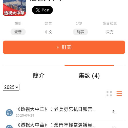
類型
語言
分類
節目狀態
聲音
中文
時事
未完
訂閱
簡介
集數 (4)
《透視大中華》：老兵毋忘抗日艱苦 冀青年人傳承不屈精神愛國愛港
5分鐘
2025-09-29
《透視大中華》：澳門年輕當選議員稱會謙卑向前輩學習
5分鐘