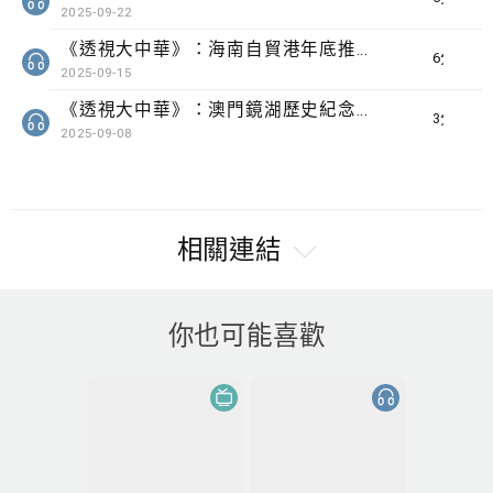
2025-09-22
《透視大中華》：海南自貿港年底推多項零關稅政策 瓊港企業互見合作商機
6分鐘
2025-09-15
《透視大中華》：澳門鏡湖歷史紀念館成國家級抗戰紀念設施 管理人指任重道遠
3分鐘
2025-09-08
相關連結
你也可能喜歡