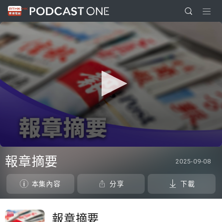
0
seconds
報章摘要
2025-09-08
of
11
minutes,
本集內容
分享
下載
32
seconds
報章摘要