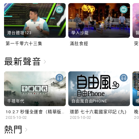
港台體壇123
學人沙龍
第一千零六十三集
滿肚食經
最新聲音
千禧年代
自由風自由PHONE
10.2.7 秒懂全運會（精華版）
環節 七十六載國家印記 (九)
晚
2025-10-02
2025-10-02
20
熱門