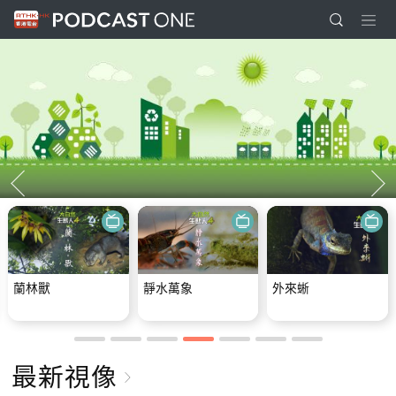
蘭林獸
靜水萬象
外來蜥
最新視像