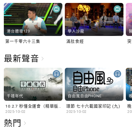
港台體壇123
學人沙龍
第一千零六十三集
滿肚食經
最新聲音
千禧年代
自由風自由PHONE
10.2.7 秒懂全運會（精華版）
環節 七十六載國家印記 (九)
晚
2025-10-02
2025-10-02
20
熱門